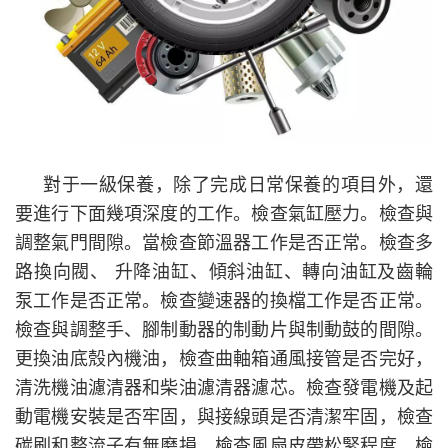
對于一級保養，除了完成日常保養的項目外，還
要進行下面幾項深度的工作。檢查氣缸壓力。檢查與
調整氣門間隙。當檢查節溫器工作是否正常。檢查多
路換向閥、
升降油缸、傾斜油缸、轉向油缸及齒輪
泵工作是否正常。檢查變速器的換檔工作是否正常。
檢查與調整手、腳制動器的制動片與制動鼓的間隙。
更換油底殼內機油，檢查曲軸箱通風接管是否完好，
清洗機油濾清器和柴油濾清器濾芯。檢查發電機及起
動電機安裝是否牢固，與接線頭是否清潔牢固，檢查
碳刷和整流子有無磨損。檢查風扇皮帶松緊程度。檢