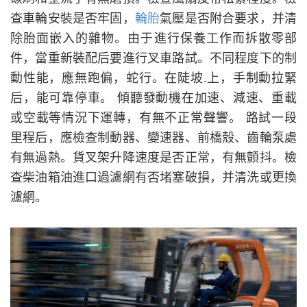
查車輪安裝是否牢固，
輪胎
氣壓是否附合要求，并清
除胎面嵌入的雜物。由于進行保養工作而拆散零部
件，當重新裝配后要進行叉車路試。不同程度下的制
動性能，應無跑偏，蛇行。在陡坡
.
上，手制動拉緊
后，能可靠停車。 傾聽發動機在加速、減速、重載
或空載等情況下運轉，有無不正常聲響。 路試一段
里程后，應檢查制動器、變速器、前橋殼、齒輪泵處
有無過熱。貨叉架升降速度是否正常，有無顫抖。檢
查柴油箱油進口過濾網有否堵塞破損，并清洗或更換
濾網。