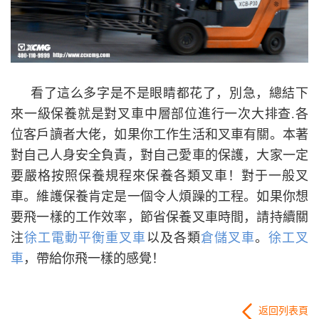
看了這么多字是不是眼睛都花了，別急，總結下
來一級保養就是對叉車中層部位進行一次大排查
.
各
位客戶讀者大佬，如果你工作生活和叉車有關。本著
對自己人身安全負責，對自己愛車的保護，大家一定
要嚴格按照保養規程來保養各類叉車！對于一般叉
車。維護保養肯定是一個令人煩躁的工程。如果你想
要飛一樣的工作效率，節省保養叉車時間，請持續關
注
徐工電動平衡重叉車
以及各類
倉儲叉車
。
徐工叉
車
，帶給你飛一樣的感覺！
返回列表頁