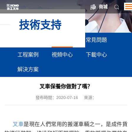
?
7,2023,58832
?
商城
技術支持
備件商城
技術支持
常見問題
工程案例
視頻中心
下載中心
解決方案
叉車保養你做對了嗎？
發布時間：2020-07-16
來源：
叉車
是現在人們常用的搬運車輛之一，是成件貨